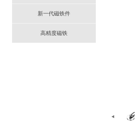
新一代磁铁件
高精度磁铁