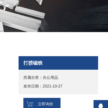
打捞磁铁
所属分类：办公用品
发布日期：2021-10-27
立即询价