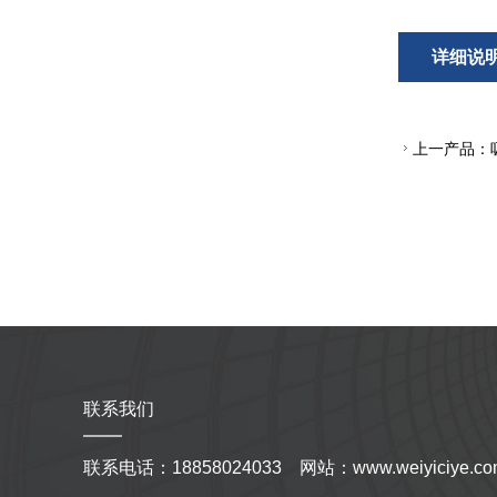
详细说
上一产品：
联系我们
联系电话：18858024033 网站：www.weiyiciye.co